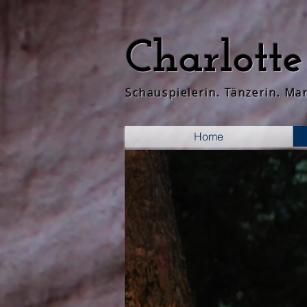
Charlotte
Schauspielerin. Tänzerin. Mar
Home