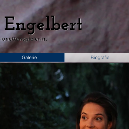
 Engelbert
ionettenspielerin.
Galerie
Biografie