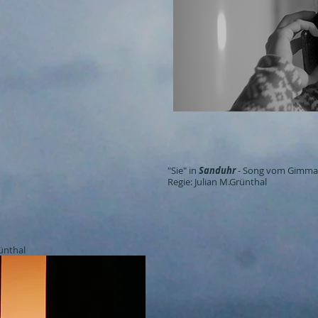
"Sie" in
Sanduhr
- Song vom Gimma 
Regie: Julian M.Grünthal
rünthal