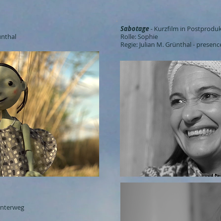
Sabotage
- Kurzfilm in Postprodu
ünthal
Rolle: Sophie
Regie: Julian M. Grünthal - prese
 unterweg